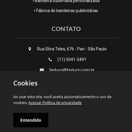
Bandeira sublimada personalizada
Fábrica de bandeiras publicitárias
CONTATO
Rua Silva Teles, 676 - Pari - São Paulo
(11) 5041-5491
ferlucci@ferlucci.com.br
Cookies
Ao usar este site, você aceita automaticamente o uso de
© 2026 Sprovieri Uniformes
cookies.
Acessar Política de privacidade
Entendido