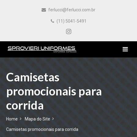
ferlucci@ferlucci.com.br
(11) 5041-5491
HOME
Camisetas
promocionais para
EMPRESA
corrida
PRODUTOS
Home
Mapa do Site
CONTATO
Camisetas promocionais para corrida